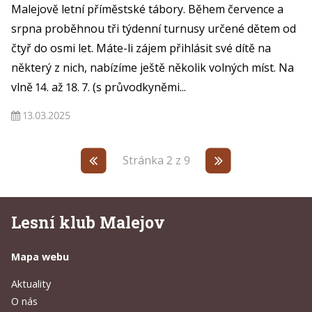
Malejově letní příměstské tábory. Během července a
srpna proběhnou tři týdenní turnusy určené dětem od
čtyř do osmi let. Máte-li zájem přihlásit své dítě na
některý z nich, nabízíme ještě několik volných míst. ⁠Na
vlně 14. až 18. 7. (s průvodkyněmi...
13.03.2025
Stránka 2 z 9
Lesní klub Malejov
Mapa webu
Aktuality
O nás