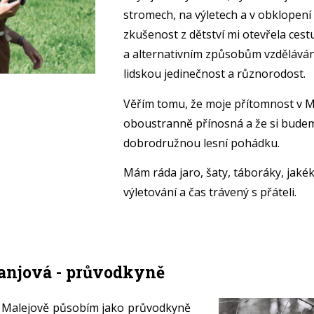
stromech, na výletech a v obklopení 
zkušenost z dětství mi otevřela ces
a alternativním způsobům vzdělávání
lidskou jedinečnost a různorodost.
Věřím tomu, že moje přítomnost v 
oboustranně přínosná a že si budem
dobrodružnou lesní pohádku.
Mám ráda jaro, šaty, táboráky, jakék
výletování a čas trávený s přáteli.
njová - průvodkyně
v Malejově působím jako průvodkyně