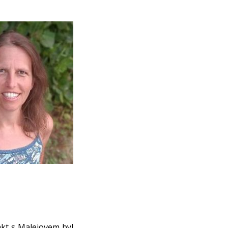
akt s Malejovem byl