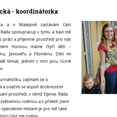
cká - koordinátorka
za a v Malejově zastávám část
 Ráda spolupracuji v týmu a baví mě
o práci a příjemné prostředí pro nás
elem Honzou máme čtyři děti –
énu, Jenovéfu a Filoménu. Děti mi
adě témat, jedním z nich jsou různé
í.
urnalistiku, zajímám se o
a a snažím se aspoň drobnostmi
vání prostředí, v němž žijeme. Ráda
ozvětvenou rodinou a s přáteli. Jsem
e speciálním místem je pro mě také
ází část mé rodiny.