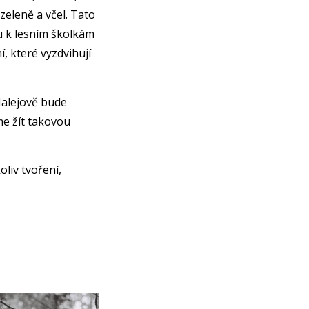
zeleně a včel. Tato
tu k lesním školkám
, které vyzdvihují
Malejově bude
e žít takovou
oliv tvoření,