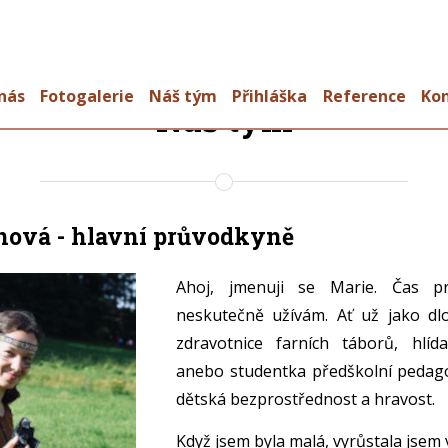
nás
Fotogalerie
Náš tým
Přihláška
Reference
Ko
Náš tým
nová - hlavní průvodkyně
Ahoj, jmenuji se Marie. Čas pr
neskutečně užívám. Ať už jako dl
zdravotnice farních táborů, hlíd
anebo studentka předškolní pedag
dětská bezprostřednost a hravost.
Když jsem byla malá, vyrůstala jsem v