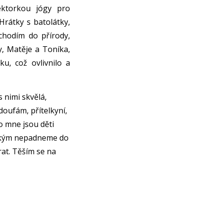
ektorkou jógy pro
 Hrátky s batolátky,
chodím do přírody,
, Matěje a Toníka,
u, což ovlivnilo a
s nimi skvělá,
doufám, přítelkyní,
 mne jsou děti
někým nepadneme do
rat. Těším se na