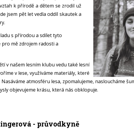
vztah k přírodě a dětem se zrodil už
kde jsem pět let vedla oddíl skautek a
ry.
ladu s přírodou a sdílet tyto
e pro mě zdrojem radosti a
tí v našem lesním klubu vedu také lesní
voříme v lese, využíváme materiály, které
. Nasáváme atmosféru lesa, zpomalujeme, nasloucháme šumu
ysly objevujeme krásu, která nás obklopuje.
ingerová - průvodkyně