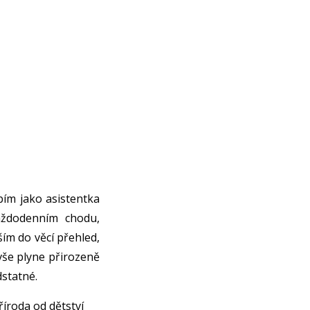
bím jako asistentka
aždodenním chodu,
ím do věcí přehled,
vše plyne přirozeně
dstatné.
íroda od dětství