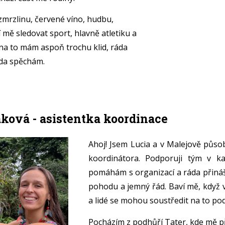
mrzlinu, červené víno, hudbu,
í mě sledovat sport, hlavně atletiku a
 na to mám aspoň trochu klid, ráda
ada spěchám.
ková - asistentka koordinace
Ahoj! Jsem Lucia a v Malejově půso
koordinátora. Podporuji tým v k
pomáhám s organizací a ráda přináš
pohodu a jemný řád. Baví mě, když 
a lidé se mohou soustředit na to po
Pocházím z podhůří Tater, kde mě př