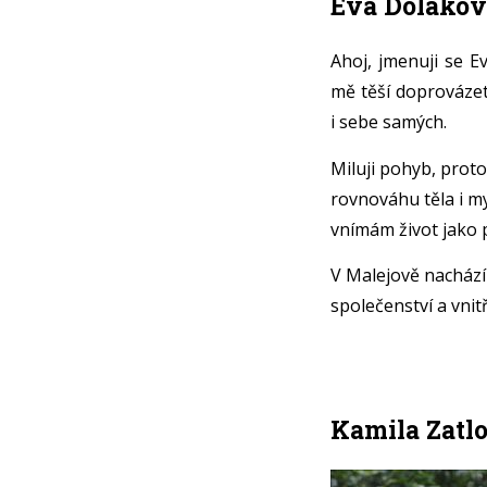
Eva Dolákov
Ahoj, jmenuji se E
mě těší doprovázet 
i sebe samých.
Miluji pohyb, proto
rovnováhu těla i mys
vnímám život jako p
V Malejově nachází
společenství a vnit
Kamila Zatlo