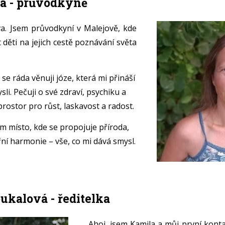
á - průvodkyně
va. Jsem průvodkyní v Malejově, kde
děti na jejich cestě poznávání světa
 se ráda věnuji józe, která mi přináší
li. Pečuji o své zdraví, psychiku a
rostor pro růst, laskavost a radost.
m místo, kde se propojuje příroda,
řní harmonie – vše, co mi dává smysl.
ukalová - ředitelka
Ahoj, jsem Kamila a můj první kont