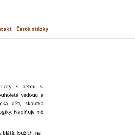
ntakt
Časté otázky
ožitý s dětmi si
ouholetá vedoucí a
ačka dětí, skautka
ogiky. Naplňuje mě
 blátě, loužích, na