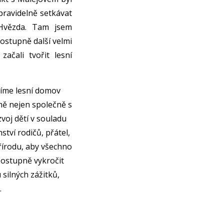
pravidelně setkávat
Hvězda. Tam jsem
postupně další velmi
začali tvořit lesní
áříme lesní domov
 mě nejen společně s
voj dětí v souladu
ství rodičů, přátel,
přírodu, aby všechno
postupně vykročit
silných zážitků,
.