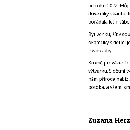
od roku 2022. Můj 
dříve díky skautu, 
pořádala letní tábo
Být venku, žít v sou
okamžiky s dětmi j
rovnováhy.
Kromě provázení dě
výtvarku. S dětmi t
nám příroda nabízí
potoka, a všemi sm
Zuzana Herz