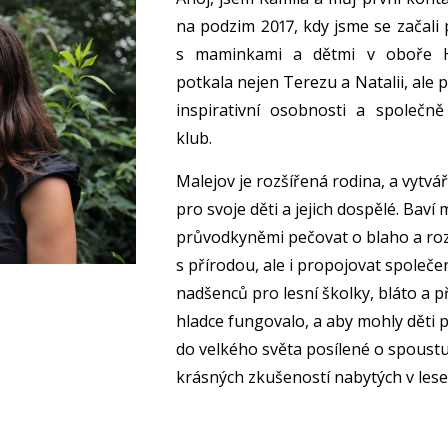
na podzim 2017, kdy jsme se začali 
s maminkami a dětmi v oboře 
potkala nejen Terezu a Natalii, ale 
inspirativní osobnosti a společně 
klub.
Malejov je rozšířená rodina, a vytv
pro svoje děti a jejich dospělé. Baví
průvodkyněmi pečovat o blaho a roz
s přírodou, ale i propojovat společen
nadšenců pro lesní školky, bláto a 
hladce fungovalo, a aby mohly děti 
do velkého světa posílené o spoustu 
krásných zkušeností nabytých v lese