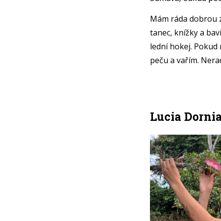
Mám ráda dobrou z
tanec, knížky a bav
lední hokej. Pokud
peču a vařím. Ner
Lucia Dornia