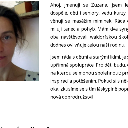
Ahoj, jmenuji se Zuzana, jsem l
dospělé, děti i seniory, vedu kurzy
věnuji se masážím miminek. Ráda 
miluji tanec a pohyb. Mám dva syny
oba navštěvovali waldorfskou školk
dodnes ovlivňuje celou naši rodinu.
Jsem ráda s dětmi a starými lidmi, je 
upřímná spolupráce. Pro děti budu, 
na kterou se mohou spolehnout; pro
inspirací a potěšením. Pokud si s 
oka, zkusíme se s tím láskyplně pop
nová dobrodružství!