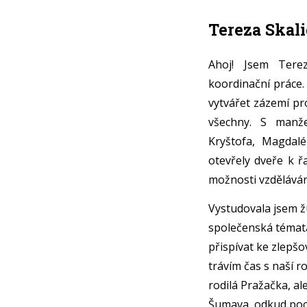
Tereza Skali
Ahoj! Jsem Tere
koordinační práce.
vytvářet zázemí pr
všechny. S manž
Kryštofa, Magdal
otevřely dveře k ř
možnosti vzděláván
Vystudovala jsem ž
společenská témat
přispívat ke zlepšo
trávím čas s naší r
rodilá Pražačka, al
Šumava, odkud poch