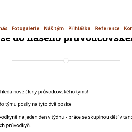
nás
Fotogalerie
Náš tým
Přihláška
Reference
Ko
e se do našeho průvodcovsk
 hledá nové členy průvodcovského týmu!
o týmu posily na tyto dvě pozice:
vodkyně na jeden den v týdnu - práce se skupinou dětí v ta
ch průvodkyň.