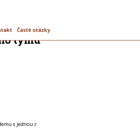
ntakt
Časté otázky
ého týmu
ndemu s jednou z