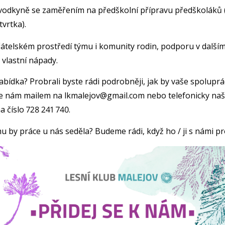
vodkyně se zaměřením na předškolní přípravu předškoláků 
tvrtka).
řátelském prostředí týmu i komunity rodin, podporu v dalším
 vlastní nápady.
nabídka? Probrali byste rádi podrobněji, jak by vaše spolupr
e nám mailem na lkmalejov@gmail.com nebo telefonicky naší 
a číslo 728 241 740.
 by práce u nás seděla? Budeme rádi, když ho / ji s námi pr