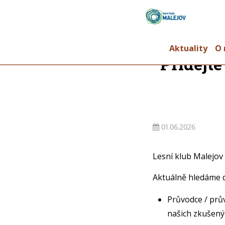
Aktuality
O 
Přidejt
01.06.2026
Lesní klub Malejov
Aktuálně hledáme d
Průvodce / prů
našich zkušený